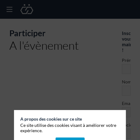
Participer
Inscrive
vous
A l'évènement
mainten
!
Prénom
*
Nom
*
Email
A propos des cookies sur ce site
*
Société
Ce site utilise des cookies visant à améliorer votre
expérience.