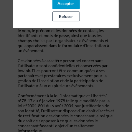
s’inscrire à un évènement, d’accéder au site d’un
Accepter
évènement, et de consulter les informations relatives
à l’organisation pratique et logistique d’un
évènement.
Refuser
Les données personnelles recueillies par inwink sont
le nom, le prénom et les données de contact, les
identifiants et mots de passe, ainsi que tous les
champs choisis par l’organisateur d’évènements et
qui apparaissent dans le formulaire d’inscription à
un évènement.
Ces données à caractère personnel concernant
l’utilisateur sont confidentielles et conservées par
inwink. Elles pourront être communiquées à ses
partenaires et prestataires exclusivement pour la
gestion de l’inscription et de la participation de
l’utilisateur à un ou plusieurs évènements.
Conformément à la loi "Informatique et Libertés"
n°78-17 du 6 janvier 1978 telle que modifiée par la
loi n°2004-801 du 6 août 2004, sur justification de
son identité, l’utilisateur dispose d'un droit d'accès et
de rectification des données le concernant, ainsi que
du droit de s’opposer à ce que les données le
concernant fassent l'objet d'un traitement
informatique