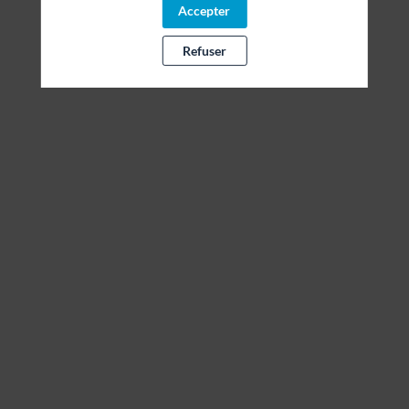
Accepter
Il manque du contenu : rafraichissez votre navigateur
Refuser