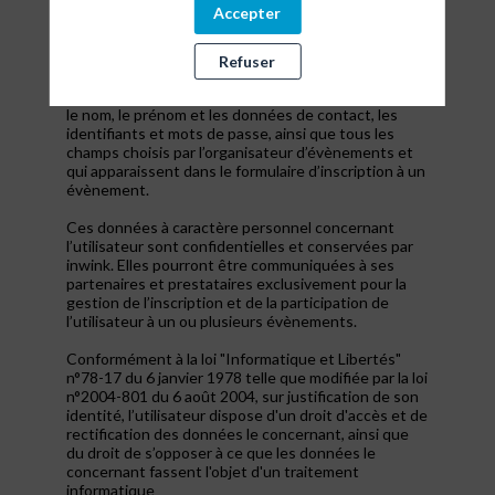
s’inscrire à un évènement, d’accéder au site d’un
Accepter
évènement, et de consulter les informations
relatives à l’organisation pratique et logistique d’un
évènement.
Refuser
Les données personnelles recueillies par inwink sont
le nom, le prénom et les données de contact, les
identifiants et mots de passe, ainsi que tous les
champs choisis par l’organisateur d’évènements et
qui apparaissent dans le formulaire d’inscription à un
évènement.
Ces données à caractère personnel concernant
l’utilisateur sont confidentielles et conservées par
inwink. Elles pourront être communiquées à ses
partenaires et prestataires exclusivement pour la
gestion de l’inscription et de la participation de
l’utilisateur à un ou plusieurs évènements.
Conformément à la loi "Informatique et Libertés"
n°78-17 du 6 janvier 1978 telle que modifiée par la loi
n°2004-801 du 6 août 2004, sur justification de son
identité, l’utilisateur dispose d'un droit d'accès et de
rectification des données le concernant, ainsi que
du droit de s’opposer à ce que les données le
concernant fassent l'objet d'un traitement
informatique