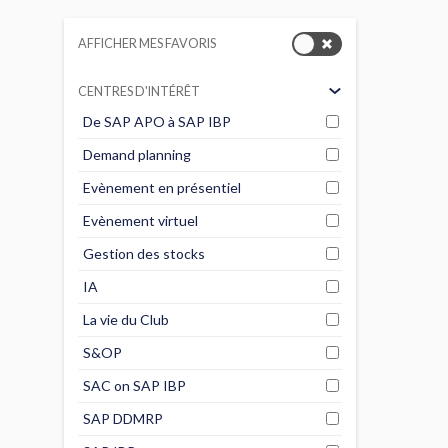
AFFICHER MES FAVORIS
In
co
CENTRES D'INTÉRÊT
et
De SAP APO à SAP IBP
1 a
Lo
Demand planning
au 
est
Evènement en présentiel
rep
Evènement virtuel
sto
son
Gestion des stocks
clé
IA
flu
vis
La vie du Club
déc
et 
S&OP
de
SAC on SAP IBP
vér
pil
SAP DDMRP
G