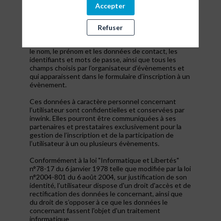
s’inscrire à un évènement, d’accéder au site d’un
Accepter
évènement, et de consulter les informations
relatives à l’organisation pratique et logistique d’un
évènement.
Refuser
Les données personnelles recueillies par inwink sont
le nom, le prénom et les données de contact, les
identifiants et mots de passe, ainsi que tous les
champs choisis par l’organisateur d’évènements et
qui apparaissent dans le formulaire d’inscription à un
évènement.
Ces données à caractère personnel concernant
l’utilisateur sont confidentielles et conservées par
inwink. Elles pourront être communiquées à ses
partenaires et prestataires exclusivement pour la
gestion de l’inscription et de la participation de
l’utilisateur à un ou plusieurs évènements.
Conformément à la loi "Informatique et Libertés"
n°78-17 du 6 janvier 1978 telle que modifiée par la loi
n°2004-801 du 6 août 2004, sur justification de son
identité, l’utilisateur dispose d'un droit d'accès et de
rectification des données le concernant, ainsi que
du droit de s’opposer à ce que les données le
concernant fassent l'objet d'un traitement
informatique